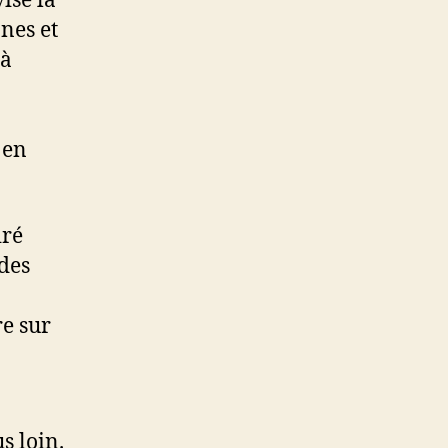
ise la
nes et
 à
 en
iré
 des
e sur
s loin.