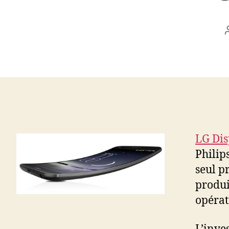
LG Dis
Philip
seul p
produi
opérat