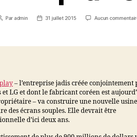
Par
admin
31 juillet 2015
Aucun commentair
Auteur
Date
de
de
l’article
l’article
play
– l’entreprise jadis créée conjointement 
s et LG et dont le fabricant coréen est aujourd’
ropriétaire – va construire une nouvelle usin
re des écrans souples. Elle devrait être
ionnelle d’ici deux ans.