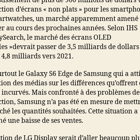
stissement de plus de 900 millions de dollars v
tion d’écrans « non plats » pour les smartpho
martwatches, un marché apparemment amené
er au cours des prochaines années. Selon IHS
ySearch, le marché des écrans OLED
les »devrait passer de 3,5 milliards de dollars
 4,8 milliards vers 2021.
surtout le Galaxy S6 Edge de Samsung qui a att
ntion des médias sur les différences qu’offrent
 incurvés. Mais confronté à des problèmes de
tion, Samsung n’a pas été en mesure de mettr
ché les quantités souhaitées. Cette situation a
né une baisse de ses ventes.
tion de LG Display serait d’aller beaucoup plu