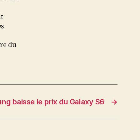
t
es
tre du
g baisse le prix du Galaxy S6
→