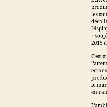
L’inve
produc
les s
décoll
Displa
« soup
2015 à
C’est 
l’atte
écrans
produc
le mar
entrai
L’ambi