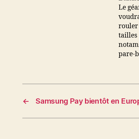
Le géa
voudra
rouler
taille
notamm
pare-b
←
Samsung Pay bientôt en Euro